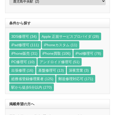
域
か
ら
探
す
条件から探す
3DS修理可
(34)
Apple 正規サービスプロバイダ
(28)
iPad修理可
(111)
iPhoneカスタム
(11)
iPhone販売
(31)
iPhone買取
(106)
iPod修理可
(78)
PC修理可
(10)
アンドロイド修理可
(51)
出張修理
(16)
基盤修理可
(13)
深夜営業
(3)
総務省登録修理業者
(125)
郵送修理対応可
(171)
駅から徒歩5分以内
(270)
掲載希望の方へ