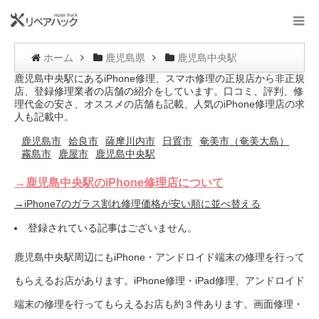
ホーム
鹿児島県
鹿児島中央駅
鹿児島中央駅にあるiPhone修理、スマホ修理の正規店から非正規
店、登録修理業者の店舗の紹介をしています。口コミ、評判、修
理代金の安さ、オススメの店舗も記載、人気のiPhone修理店の求
人も記載中。
鹿児島市
姶良市
薩摩川内市
日置市
奄美市（奄美大島）
霧島市
鹿屋市
鹿児島中央駅
→鹿児島中央駅のiPhone修理店について
→iPhone7のガラス割れ修理価格が安い順に並べ替える
登録されている記事はございません。
鹿児島中央駅周辺にもiPhone・アンドロイド端末の修理を行って
もらえるお店があります。iPhone修理・iPad修理、アンドロイド
端末の修理を行ってもらえるお店も約３件あります。画面修理・