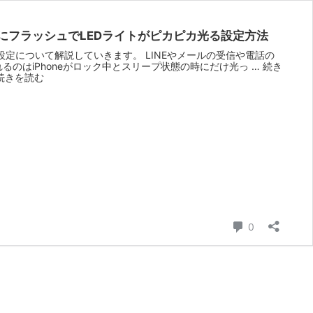
の時にフラッシュでLEDライトがピカピカ光る設定方法
設定について解説していきます。 LINEやメールの受信や電話の
のはiPhoneがロック中とスリープ状態の時にだけ光っ … 続き
.続きを読む
コメント
0