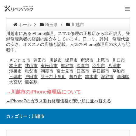
ホーム
埼玉県
川越市
川越市にあるiPhone修理、スマホ修理の正規店から非正規店、登
録修理業者の店舗の紹介をしています。口コミ、評判、修理代金
の安さ、オススメの店舗も記載、人気のiPhone修理店の求人も記
載中。
さいたま市
蓮田市
川越市
坂戸市
所沢市
上尾市
川口市
本庄市
狭山市
東松山市
熊谷市
久喜市
羽生市
八潮市
鴻巣市
秩父市
朝霞市
富士見市
日高市
春日部市
草加市
三郷市
戸田市
児玉郡上里町
越谷市
志木市
深谷市
浦和駅
大宮駅
熊谷駅
→川越市のiPhone修理店について
→iPhone7のガラス割れ修理価格が安い順に並べ替える
カテゴリー：川越市