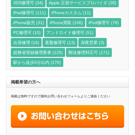
3DS修理可
(34)
Apple 正規サービスプロバイダ
(28)
iPad修理可
(111)
iPhoneカスタム
(11)
iPhone販売
(31)
iPhone買取
(106)
iPod修理可
(78)
PC修理可
(10)
アンドロイド修理可
(51)
出張修理
(16)
基盤修理可
(13)
深夜営業
(3)
総務省登録修理業者
(125)
郵送修理対応可
(171)
駅から徒歩5分以内
(270)
掲載希望の方へ
掲載は無料ですので随時お問い合わせフォームよりご連絡ください