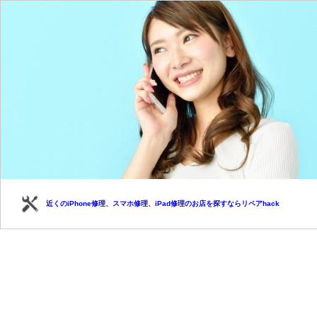
近くのiPhone修理、スマホ修理、iPad修理のお店を探すならリペアhack