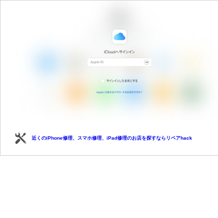
近くのiPhone修理、スマホ修理、iPad修理のお店を探すならリペアhack