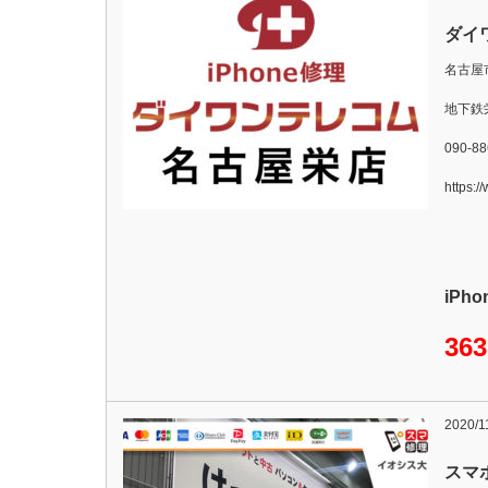
ダイ
名古屋
地下鉄
090-88
https:/
iPh
36
2020/1
スマ