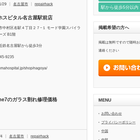
1/29
名古屋市
repairhack
駅から徒歩5分以内
ホスピタル名古屋駅前店
掲載希望の方へ
市中村区名駅４丁目２７−１ モード学園スパイラ
ズ B1階
掲載は無料ですので随時お
近鉄名古屋駅から徒歩3分
連絡ください
45-9235
/smahospital.jp/shop/nagoya/
one7のガラス割れ修理価格
MENU
お問い合わせ
プライバシーポリシー
中国
/4
名古屋市
repairhack
中部