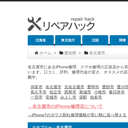
北海道
東北地方
北陸
関東
ホーム
愛知県
名古屋市
名古屋市にあるiPhone修理、スマホ修理の正規店か
います。口コミ、評判、修理代金の安さ、オススメの店舗
載中。
弥富市
名古屋市
北名古屋市
豊明市
豊田市
豊川
長久手市
知立市
西尾市
新城市
小牧市
春日井市
一宮市
安城市
みよし市
栄駅
知多市
→名古屋市のiPhone修理店について
→iPhone7のガラス割れ修理価格が安い順に並べ替える
カテゴリー：名古屋市