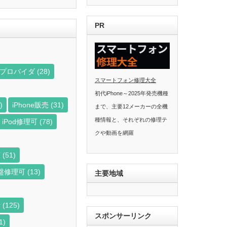
PR
ビスプロバイダ
(28)
スマートフォン修理大全
初代iPhone～2025年発売機種
)
iPhone販売
(31)
まで、主要12メーカーの全機
種情報と、それぞれの修理テ
iPod修理可
(78)
クや動画を網羅
可
(51)
盤修理可
(13)
主要地域
者
(125)
スポンサーリンク
1)