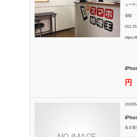
ューサ
栄駅
052-25
https:/
iPh
円
2020/5
iPh
名古屋市