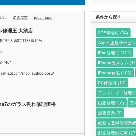
ら
探
す
条件から探す
2/25
名古屋市
repairhack
ホ修理王 大須店
3DS修理可
(34)
市中区大須3丁目38番19号
Apple 正規サー
駅
iPad修理可
(111)
iPhoneカスタム
(11
3-7464
iPhone買取
(106)
/flash-agt.com/shoplist/shop-oosu/
PC修理可
(10)
アンドロイド修理
出張修理
(16)
基
one7のガラス割れ修理価格
深夜営業
(3)
総務省登録修理業
郵送修理対応可
(17