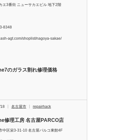
カエ3番街 ニューサカエビル 地下2階
3-8348
/flash-agt.com/shoplist/nagoya-sakae/
one7のガラス割れ修理価格
/18
名古屋市
repairhack
one修理工房 名古屋PARCO店
中区栄3-31-10 名古屋パルコ東館4F