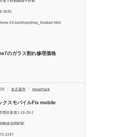
市地下鉄鶴舞線平針駅
6-3635
iphone-24.biz/shop/shop_hirabari.html
one7のガラス割れ修理価格
/20
名古屋市
repairhack
クスモバイルFix mobile
西区新道1-18-20-2
鶴舞線浅間町駅
72-2247