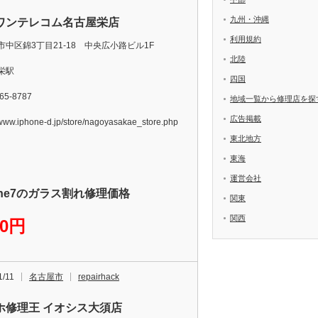
九州・沖縄
ワンテレコム名古屋栄店
利用規約
市中区錦3丁目21-18 中央広小路ビル1F
北陸
栄駅
四国
65-8787
地域一覧から修理店を探
広告掲載
/www.iphone-d.jp/store/nagoyasakae_store.php
東北地方
東海
運営会社
one7のガラス割れ修理価格
関東
関西
30円
1/11
名古屋市
repairhack
ホ修理王 イオシス大須店