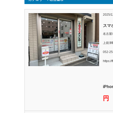
2025/1
スマ
名古屋
上前津
052-25
https:/
iPh
円