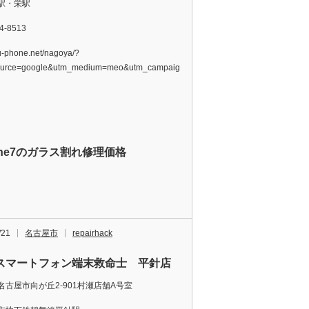
駅・栄駅
4-8513
/u-phone.net/nagoya/?
ource=google&utm_medium=meo&utm_campaign=nagoya-
one7のガラス割れ修理価格
/21
名古屋市
repairhack
スマートフォン端末救命士 平針店
名古屋市向が丘2-901村瀬店舗A号室