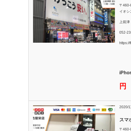
〒46
イオシ
上前津
052-23
https:/
iPh
円
2020/1
スマ
〒460