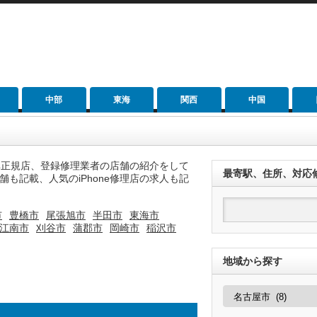
中部
東海
関西
中国
ら非正規店、登録修理業者の店舗の紹介をして
最寄駅、住所、対応
も記載、人気のiPhone修理店の求人も記
市
豊橋市
尾張旭市
半田市
東海市
江南市
刈谷市
蒲郡市
岡崎市
稲沢市
地域から探す
地
域
か