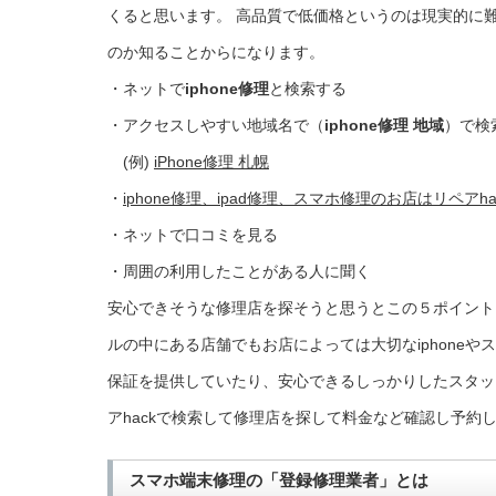
くると思います。 高品質で低価格というのは現実的に
のか知ることからになります。
・ネットで
iphone修理
と検索する
・アクセスしやすい地域名で（
iphone修理 地域
）で検
(例)
iPhone修理 札幌
・
iphone修理、ipad修理、スマホ修理のお店はリペアha
・ネットで口コミを見る
・周囲の利用したことがある人に聞く
安心できそうな修理店を探そうと思うとこの５ポイント
ルの中にある店舗でもお店によっては大切なiphone
保証を提供していたり、安心できるしっかりしたスタッ
アhackで検索して修理店を探して料金など確認し予約
スマホ端末修理の「登録修理業者」とは