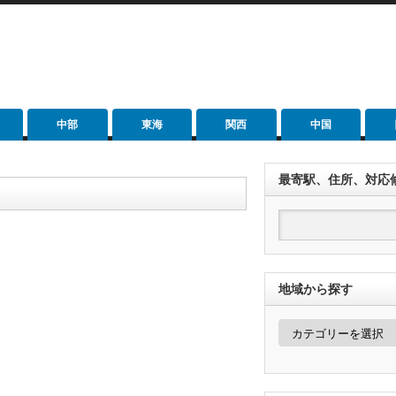
中部
東海
関西
中国
最寄駅、住所、対応
地域から探す
地
域
か
ら
探
す