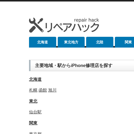
北海道
東北地方
北陸
関東
主要地域・駅からiPhone修理店を探す
北海道
札幌
函館
旭川
東北
仙台駅
関東
東京都