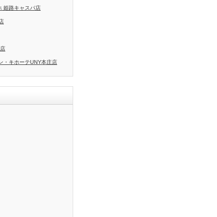
ホ 姫路キャスパ店
店
間店
ン・キホーテUNY本庄店