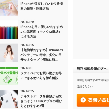
iPhoneが保存している位置情
報の確認・削除方法
2021/3/29
iPhoneを目に優しいおすすめ
の白黒画面（モノクロ壁紙）
にする方法
2021/3/15
【超簡単おすすめ】iPhoneの
バッテリーの寿命、劣化の目
安を３タップで簡単に確…
2021/3/6
無料掲載希望の方へ
ファミペイでお買い物がお得
にできる使い方を徹底解説
掲載は無料ですので随時お
連絡ください
2021/2/25
テキストデータを書類から抜
き出そう！OCRアプリの選び
方とおすすめ3選