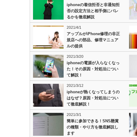
iphoneの着信拒否と非通知拒
否の設定方法と相手側にバレ
るかを徹底解説
2021/4/1
アップルがiPhone修理の非正
規店への部品、修理マニュア
ルの提供
2021/3/20
iphoneの電源が入らなくなっ
た！その原因・対処法につい
て解説！
2021/3/12
iphoneが熱くなってしまうの
はなぜ？原因・対処法につい
て徹底解説！
2021/3/1
簡単に参加できる！SNS懸賞
の種類・やり方を徹底解説し
ます