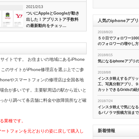
2021/2/13
ついにAppleとGoogleが動き
出した！アプリストア手数料
人気のiphoneアプ
の最新動向をチェッ…
2018/8/20
５０日でフォロワー10
のフォロワーの増やし方
2018/8/15
サイトです。 お住まいの地域にあるiPhone
気になるiphoneアプ
のサイトがiPhone修理店を選ぶ上でご参
2018/8/8
インスタ映えするグリッ
honeやスマートフォンの修理店は全国各地
工、写真分割アプリ、９
カットできるGridsの紹
場合が多いです。主要駅周辺の駅から近いと
っかり調べて各店舗に料金や故障箇所など確
2018/7/24
インスタ映えで気になる
るパノラマ投稿方法まで
る業種です。
新着情報
やスマートフォンを元どおりの姿に戻して購入し