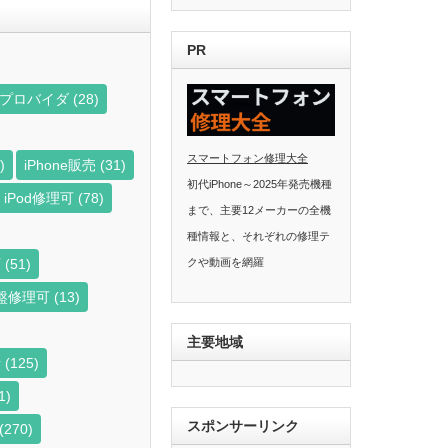
PR
ビスプロバイダ
(28)
スマートフォン修理大全
)
iPhone販売
(31)
初代iPhone～2025年発売機種
iPod修理可
(78)
まで、主要12メーカーの全機
種情報と、それぞれの修理テ
可
(51)
クや動画を網羅
盤修理可
(13)
主要地域
者
(125)
1)
スポンサーリンク
(270)