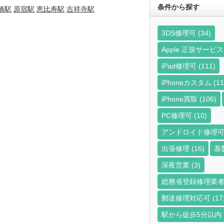
条件から探す
橋駅
原宿駅
恵比寿駅
吉祥寺駅
3DS修理可
(34)
Apple 正規サー
iPad修理可
(111)
iPhoneカスタム
(11
iPhone買取
(106)
PC修理可
(10)
アンドロイド修理
出張修理
(16)
基
深夜営業
(3)
総務省登録修理業
郵送修理対応可
(17
駅から徒歩5分以内