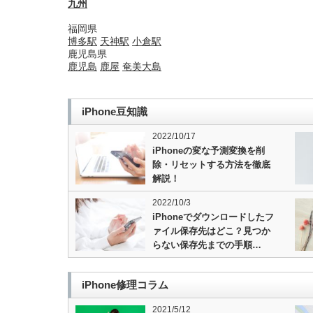
九州
福岡県
博多駅
天神駅
小倉駅
鹿児島県
鹿児島
鹿屋
奄美大島
iPhone豆知識
2022/10/17
iPhoneの変な予測変換を削
除・リセットする方法を徹底
解説！
2022/10/3
iPhoneでダウンロードしたフ
ァイル保存先はどこ？見つか
らない保存先までの手順…
iPhone修理コラム
2021/5/12