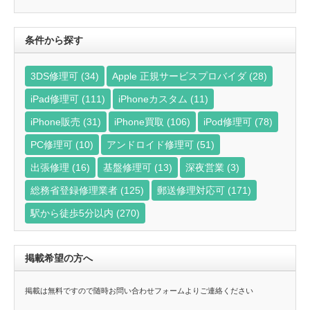
ら
探
す
条件から探す
3DS修理可
(34)
Apple 正規サービスプロバイダ
(28)
iPad修理可
(111)
iPhoneカスタム
(11)
iPhone販売
(31)
iPhone買取
(106)
iPod修理可
(78)
PC修理可
(10)
アンドロイド修理可
(51)
出張修理
(16)
基盤修理可
(13)
深夜営業
(3)
総務省登録修理業者
(125)
郵送修理対応可
(171)
駅から徒歩5分以内
(270)
掲載希望の方へ
掲載は無料ですので随時お問い合わせフォームよりご連絡ください