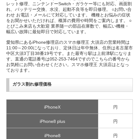
レット修理、ニンテンドーSwitch・ガラケー等にも対応。画面割
れ、バッテリー交換、水没、起動不良等を即日修理。 ○お問い合
わせ お電話・メールにて対応しています。 機種とお悩みの症状
をお聞かせいただければ、概算の費用や時間をご案内します。 ○
とびこみ来店も大歓迎 業界随一の部品在庫数で、幅広い機種・
幅広い故障に最短即日で対応しています。
愛知県にあるiPhone修理店のスマホ修理王 大須店の営業時間は
11:00～20:00になっており、定休日は年中無休、住所は名古屋市
中区大須3丁目38番19号です。また最寄り駅は上前津駅になりま
す。直通の電話番号は052-253-7464ですのでこちらの番号から
お気軽にお問い合わせください。スマホ修理王 大須店はとなっ
ております。
ガラス割れ修理価格
iPhoneX
円
iPhone8 plus
円
iPhone8
円