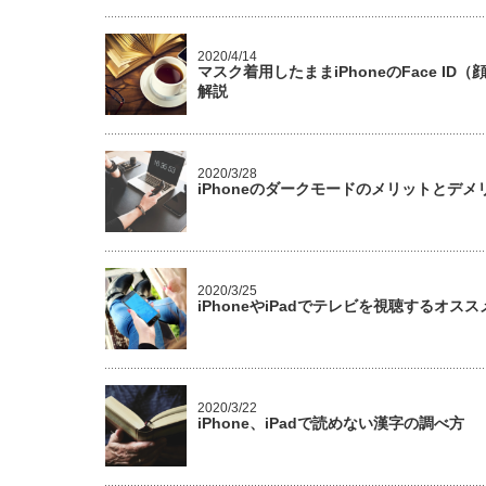
2020/4/14
マスク着用したままiPhoneのFace 
解説
2020/3/28
iPhoneのダークモードのメリットとデメ
2020/3/25
iPhoneやiPadでテレビを視聴するオス
2020/3/22
iPhone、iPadで読めない漢字の調べ方