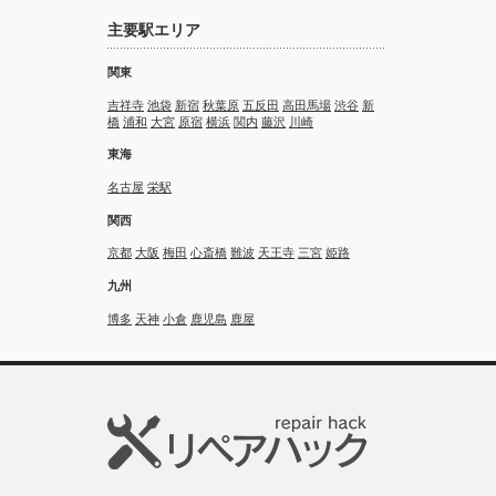
主要駅エリア
関東
吉祥寺
池袋
新宿
秋葉原
五反田
高田馬場
渋谷
新
橋
浦和
大宮
原宿
横浜
関内
藤沢
川崎
東海
名古屋
栄駅
関西
京都
大阪
梅田
心斎橋
難波
天王寺
三宮
姫路
九州
博多
天神
小倉
鹿児島
鹿屋