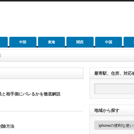
中部
東海
関西
中国
方
最寄駅、住所、対応
方法と相手側にバレるかを徹底解説
地域から探す
地
削除方法
域
か