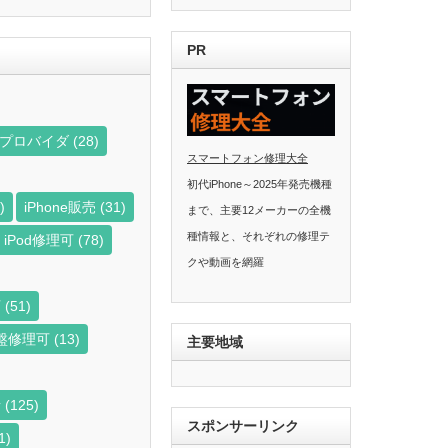
PR
ビスプロバイダ
(28)
スマートフォン修理大全
初代iPhone～2025年発売機種
)
iPhone販売
(31)
まで、主要12メーカーの全機
種情報と、それぞれの修理テ
iPod修理可
(78)
クや動画を網羅
可
(51)
盤修理可
(13)
主要地域
者
(125)
スポンサーリンク
1)