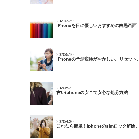
2021/3/29
iPhoneを目に優しいおすすめの白黒画
2020/5/10
iPhoneの予測変換がおかしい、リセッ
2020/5/2
古いiphoneの安全で安心な処分方法
2020/4/30
これなら簡単！iphoneのsimロック解除