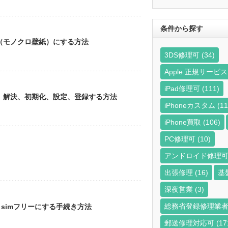
ら
探
す
条件から探す
面（モノクロ壁紙）にする方法
3DS修理可
(34)
Apple 正規サー
iPad修理可
(111)
ト、解決、初期化、設定、登録する方法
iPhoneカスタム
(11
iPhone買取
(106)
PC修理可
(10)
アンドロイド修理
出張修理
(16)
基
深夜営業
(3)
総務省登録修理業
、simフリーにする手続き方法
郵送修理対応可
(17