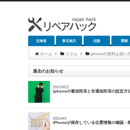
北海道
東北地方
北陸
関東
ホーム
コラム
iphoneの便利な使い
過去のお知らせ
2021/5/12
iphoneの着信拒否と非通知拒否の設定
2021/4/1
iPhoneが保存している位置情報の確認・