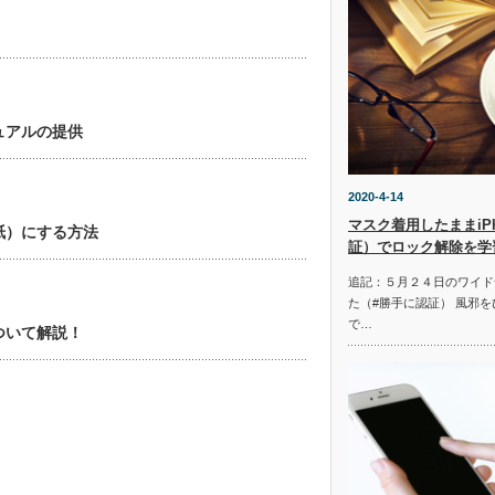
ュアルの提供
2020-4-14
マスク着用したままiPho
紙）にする方法
証）でロック解除を学
追記：５月２４日のワイド
た（#勝手に認証） 風邪
で…
ついて解説！