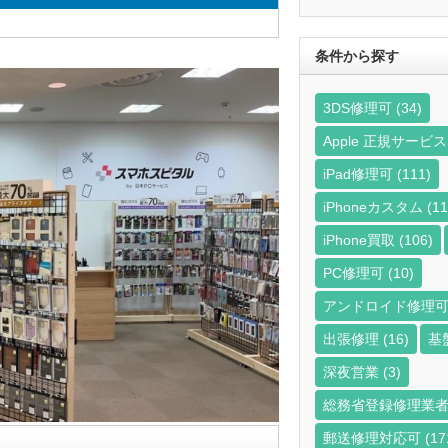
ら
探
す
条件から探す
3DS修理可
(34)
Apple 正規サー
iPad修理可
(111)
iPhoneカスタム
(11
iPhone買取
(106)
PC修理可
(10)
アンドロイド修理
出張修理
(16)
基
深夜営業
(3)
総務省登録修理業
郵送修理対応可
(17