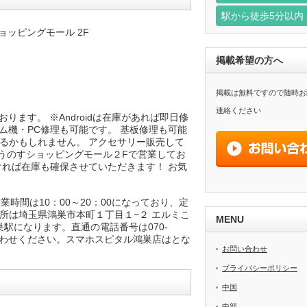
駅から徒歩5分以内
ッピングモール 2F
掲載希望の方へ
掲載は無料ですので随時お
連絡ください
ております。 ※Androidは在庫があれば即日修
h・ゲーム機・PC修理も可能です。 基板修理も可能
るかもしれません。 アクセサリー販売して
こうのすショッピングモール２Fで営業してお
ければ在庫も確保させていただきます！ お気
業時間は10：00～20：00になっており、定
所は埼玉県鴻巣市本町１丁目１−２ エルミこ
MENU
駅になります。直通の電話番号は070-
い合わせください。スマホスピタル鴻巣店はとな
お問い合わせ
プライバシーポリシー
中国
中部