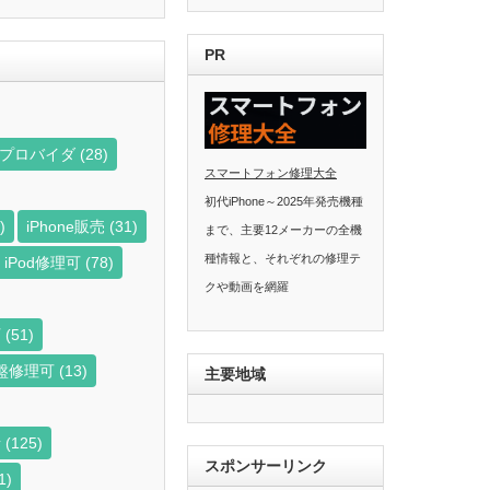
PR
ビスプロバイダ
(28)
スマートフォン修理大全
初代iPhone～2025年発売機種
)
iPhone販売
(31)
まで、主要12メーカーの全機
種情報と、それぞれの修理テ
iPod修理可
(78)
クや動画を網羅
可
(51)
盤修理可
(13)
主要地域
者
(125)
スポンサーリンク
1)