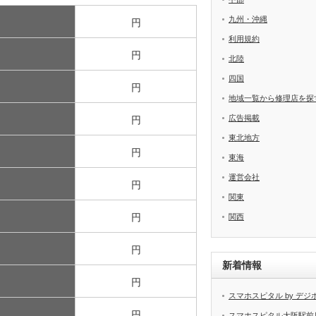
九州・沖縄
円
利用規約
円
北陸
四国
円
地域一覧から修理店を探
広告掲載
円
東北地方
円
東海
運営会社
円
関東
円
関西
円
新着情報
円
スマホスピタル by デジ
円
スマホスピタル大阪駅前