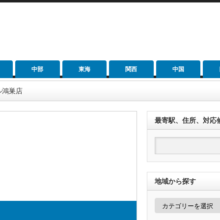
中部
東海
関西
中国
ル鴻巣店
最寄駅、住所、対応
地域から探す
地
域
か