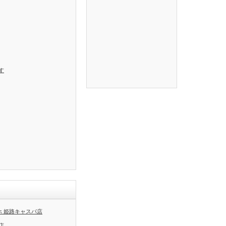
す
ホ 姫路キャスパ店
店