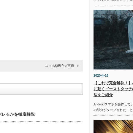
スマホ修理Pro 宮崎
2020-4-16
【これで完全解決！】A
に動くゴーストタッチ
法をご紹介
Androidスマホを操作
の部分がタップされたこと
バレるかを徹底解説