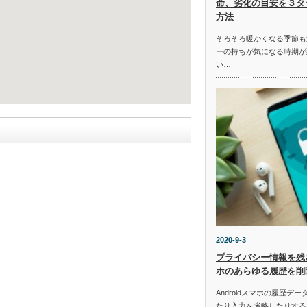
命、劣化の目安を３タ
方法
そろそろ暖かくなる季節も
ーの持ちが気になる時期が
い…
2020-9-3
プライバシー情報を残さ
ホのあらゆる履歴を削
Androidスマホの履歴
たり入力を省略したりする