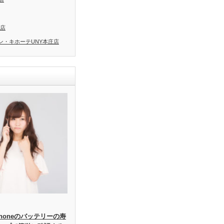
間店
ン・キホーテUNY本庄店
honeのバッテリーの寿