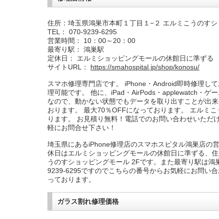
住所：埼玉県鴻巣市本町１丁目１−２ エルミこうのすショ
TEL： 070-9239-6295
営業時間： 10：00～20：00
最寄り駅： 鴻巣駅
定休日： エルミショッピングモールの休館日に準ずる
サイトURL：
https://smahospital.jp/shop/konosu/
スマホ修理専門店です。 iPhone・Android即時修理し
理可能です。 他に、iPad・AirPods・applewatc
なので、動かない状態でもデータを取り出すことが出来
おります。 最大70％OFFになっております。 エルミ
ります。 お見積り無料！電話でのお問い合わせいただ
軽にお問合せ下さい！
埼玉県にあるiPhone修理店のスマホスピタル鴻巣店の営
休日はエルミショッピングモールの休館日に準ずる、住
うのすショッピングモール 2Fです。また最寄り駅は鴻巣
9239-6295ですのでこちらの番号からお気軽にお問
っております。
ガラス割れ修理価格