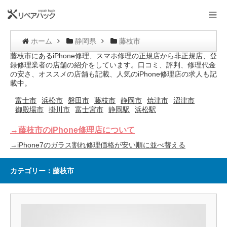
ホーム
静岡県
藤枝市
藤枝市にあるiPhone修理、スマホ修理の正規店から非正規店、登
録修理業者の店舗の紹介をしています。口コミ、評判、修理代金
の安さ、オススメの店舗も記載、人気のiPhone修理店の求人も記
載中。
富士市
浜松市
磐田市
藤枝市
静岡市
焼津市
沼津市
御殿場市
掛川市
富士宮市
静岡駅
浜松駅
→藤枝市のiPhone修理店について
→iPhone7のガラス割れ修理価格が安い順に並べ替える
カテゴリー：藤枝市