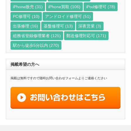
iPhone販売
(31)
iPhone買取
(106)
iPod修理可
(78)
PC修理可
(10)
アンドロイド修理可
(51)
出張修理
(16)
基盤修理可
(13)
深夜営業
(3)
総務省登録修理業者
(125)
郵送修理対応可
(171)
駅から徒歩5分以内
(270)
掲載希望の方へ
掲載は無料ですので随時お問い合わせフォームよりご連絡ください