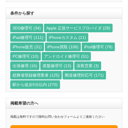
探
す
条件から探す
3DS修理可
(34)
Apple 正規サービスプロバイダ
(28)
iPad修理可
(111)
iPhoneカスタム
(11)
iPhone販売
(31)
iPhone買取
(106)
iPod修理可
(78)
PC修理可
(10)
アンドロイド修理可
(51)
出張修理
(16)
基盤修理可
(13)
深夜営業
(3)
総務省登録修理業者
(125)
郵送修理対応可
(171)
駅から徒歩5分以内
(270)
掲載希望の方へ
掲載は無料ですので随時お問い合わせフォームよりご連絡ください