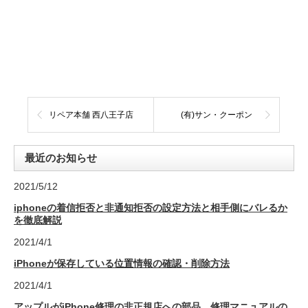
リペア本舗 西八王子店
(有)サン・クーポン
最近のお知らせ
2021/5/12
iphoneの着信拒否と非通知拒否の設定方法と相手側にバレるか
を徹底解説
2021/4/1
iPhoneが保存している位置情報の確認・削除方法
2021/4/1
アップルがiPhone修理の非正規店への部品、修理マニュアルの