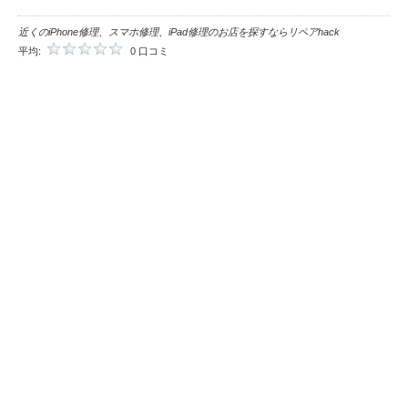
近くのiPhone修理、スマホ修理、iPad修理のお店を探すならリペアhack
平均:
0 口コミ