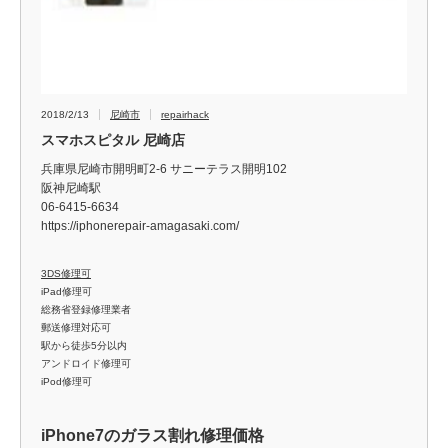
2018/2/13
尼崎市
repairhack
スマホスピタル 尼崎店
兵庫県尼崎市開明町2-6 サニーテラス開明102
阪神尼崎駅
06-6415-6634
https://iphonerepair-amagasaki.com/
3DS修理可
iPad修理可
総務省登録修理業者
郵送修理対応可
駅から徒歩5分以内
アンドロイド修理可
iPod修理可
iPhone7のガラス割れ修理価格