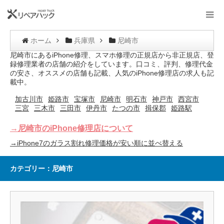
ホーム
兵庫県
尼崎市
尼崎市にあるiPhone修理、スマホ修理の正規店から非正規店、登
録修理業者の店舗の紹介をしています。口コミ、評判、修理代金
の安さ、オススメの店舗も記載、人気のiPhone修理店の求人も記
載中。
加古川市
姫路市
宝塚市
尼崎市
明石市
神戸市
西宮市
三宮
三木市
三田市
伊丹市
たつの市
揖保郡
姫路駅
→尼崎市のiPhone修理店について
→iPhone7のガラス割れ修理価格が安い順に並べ替える
カテゴリー：尼崎市