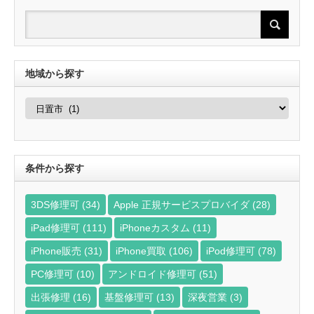
地域から探す
地
域
か
ら
探
す
条件から探す
3DS修理可
(34)
Apple 正規サービスプロバイダ
(28)
iPad修理可
(111)
iPhoneカスタム
(11)
iPhone販売
(31)
iPhone買取
(106)
iPod修理可
(78)
PC修理可
(10)
アンドロイド修理可
(51)
出張修理
(16)
基盤修理可
(13)
深夜営業
(3)