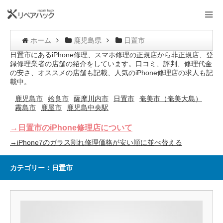
ホーム
鹿児島県
日置市
日置市にあるiPhone修理、スマホ修理の正規店から非正規店、登
録修理業者の店舗の紹介をしています。口コミ、評判、修理代金
の安さ、オススメの店舗も記載、人気のiPhone修理店の求人も記
載中。
鹿児島市
姶良市
薩摩川内市
日置市
奄美市（奄美大島）
霧島市
鹿屋市
鹿児島中央駅
→日置市のiPhone修理店について
→iPhone7のガラス割れ修理価格が安い順に並べ替える
カテゴリー：日置市