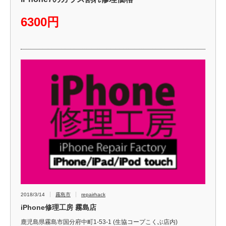
6300円
2018/3/14
霧島市
repairhack
iPhone修理工房 霧島店
鹿児島県霧島市国分府中町1-53-1 (生協コープこくぶ店内)