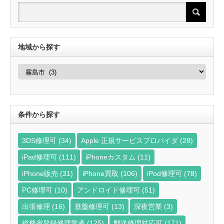
地域から探す
地
域
か
ら
探
す
条件から探す
3DS修理可
(34)
Apple 正規サービスプロバイダ
(28)
iPad修理可
(111)
iPhoneカスタム
(11)
iPhone販売
(31)
iPhone買取
(106)
iPod修理可
(78)
PC修理可
(10)
アンドロイド修理可
(51)
出張修理
(16)
基盤修理可
(13)
深夜営業
(3)
総務省登録修理業者
(125)
郵送修理対応可
(171)