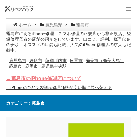
ホーム
鹿児島県
霧島市
霧島市にあるiPhone修理、スマホ修理の正規店から非正規店、登
録修理業者の店舗の紹介をしています。口コミ、評判、修理代金
の安さ、オススメの店舗も記載、人気のiPhone修理店の求人も記
載中。
鹿児島市
姶良市
薩摩川内市
日置市
奄美市（奄美大島）
霧島市
鹿屋市
鹿児島中央駅
→霧島市のiPhone修理店について
→iPhone7のガラス割れ修理価格が安い順に並べ替える
カテゴリー：霧島市