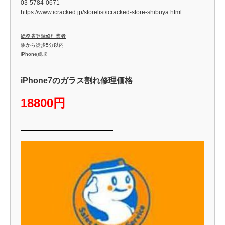
03-5784-0671
https://www.icracked.jp/storelist/icracked-store-shibuya.html
総務省登録修理業者
駅から徒歩5分以内
iPhone買取
iPhone7のガラス割れ修理価格
18800円