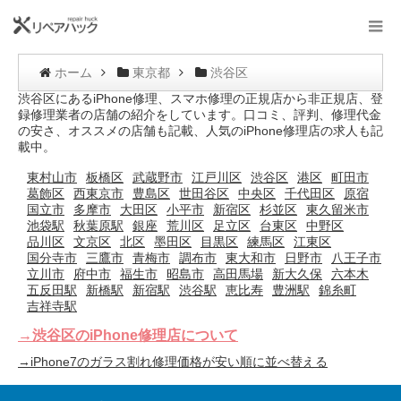
ホーム
東京都
渋谷区
渋谷区にあるiPhone修理、スマホ修理の正規店から非正規店、登
録修理業者の店舗の紹介をしています。口コミ、評判、修理代金
の安さ、オススメの店舗も記載、人気のiPhone修理店の求人も記
載中。
東村山市
板橋区
武蔵野市
江戸川区
渋谷区
港区
町田市
葛飾区
西東京市
豊島区
世田谷区
中央区
千代田区
原宿
国立市
多摩市
大田区
小平市
新宿区
杉並区
東久留米市
池袋駅
秋葉原駅
銀座
荒川区
足立区
台東区
中野区
品川区
文京区
北区
墨田区
目黒区
練馬区
江東区
国分寺市
三鷹市
青梅市
調布市
東大和市
日野市
八王子市
立川市
府中市
福生市
昭島市
高田馬場
新大久保
六本木
五反田駅
新橋駅
新宿駅
渋谷駅
恵比寿
豊洲駅
錦糸町
吉祥寺駅
→渋谷区のiPhone修理店について
→iPhone7のガラス割れ修理価格が安い順に並べ替える