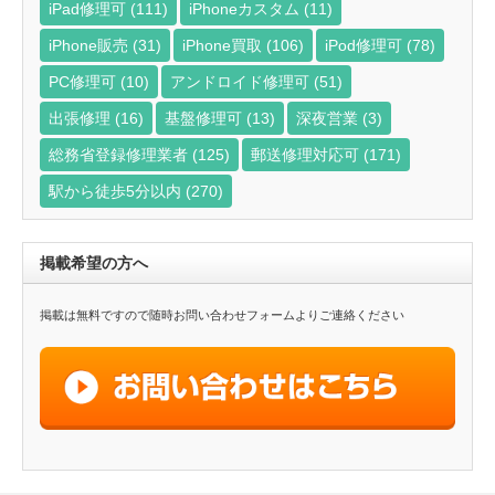
iPad修理可
(111)
iPhoneカスタム
(11)
iPhone販売
(31)
iPhone買取
(106)
iPod修理可
(78)
PC修理可
(10)
アンドロイド修理可
(51)
出張修理
(16)
基盤修理可
(13)
深夜営業
(3)
総務省登録修理業者
(125)
郵送修理対応可
(171)
駅から徒歩5分以内
(270)
掲載希望の方へ
掲載は無料ですので随時お問い合わせフォームよりご連絡ください