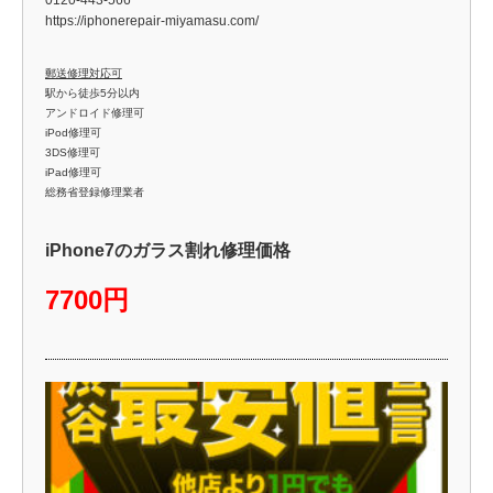
https://iphonerepair-miyamasu.com/
郵送修理対応可
駅から徒歩5分以内
アンドロイド修理可
iPod修理可
3DS修理可
iPad修理可
総務省登録修理業者
iPhone7のガラス割れ修理価格
7700円