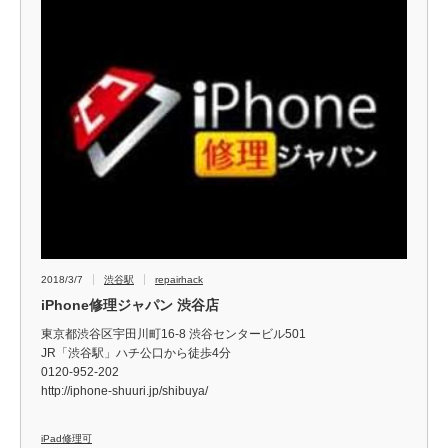
2018/3/7
渋谷駅
repairhack
iPhone修理ジャパン 渋谷店
東京都渋谷区宇田川町16-8 渋谷センタービル501
JR「渋谷駅」ハチ公口から徒歩4分
0120-952-202
http://iphone-shuuri.jp/shibuya/
iPad修理可