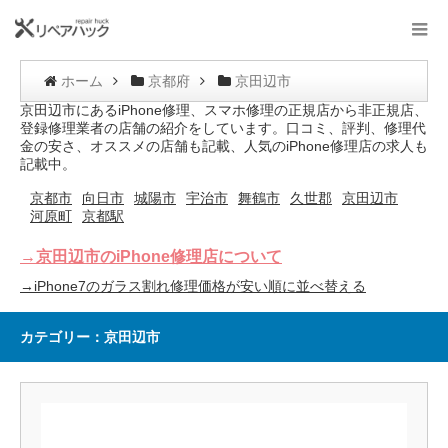
ホーム
京都府
京田辺市
京田辺市にあるiPhone修理、スマホ修理の正規店から非正規店、
登録修理業者の店舗の紹介をしています。口コミ、評判、修理代
金の安さ、オススメの店舗も記載、人気のiPhone修理店の求人も
記載中。
京都市
向日市
城陽市
宇治市
舞鶴市
久世郡
京田辺市
河原町
京都駅
→京田辺市のiPhone修理店について
→iPhone7のガラス割れ修理価格が安い順に並べ替える
カテゴリー：京田辺市