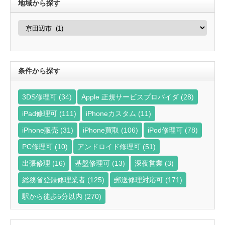
地域から探す
地
域
か
ら
探
す
条件から探す
3DS修理可
(34)
Apple 正規サービスプロバイダ
(28)
iPad修理可
(111)
iPhoneカスタム
(11)
iPhone販売
(31)
iPhone買取
(106)
iPod修理可
(78)
PC修理可
(10)
アンドロイド修理可
(51)
出張修理
(16)
基盤修理可
(13)
深夜営業
(3)
総務省登録修理業者
(125)
郵送修理対応可
(171)
駅から徒歩5分以内
(270)