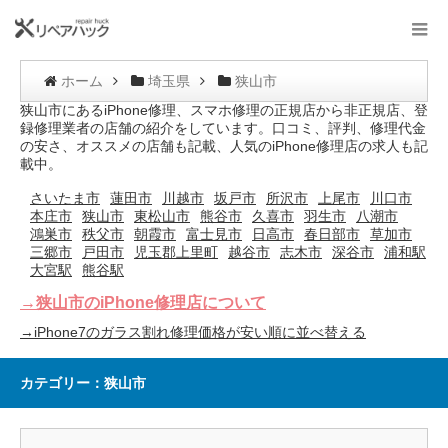
ホーム
埼玉県
狭山市
狭山市にあるiPhone修理、スマホ修理の正規店から非正規店、登
録修理業者の店舗の紹介をしています。口コミ、評判、修理代金
の安さ、オススメの店舗も記載、人気のiPhone修理店の求人も記
載中。
さいたま市
蓮田市
川越市
坂戸市
所沢市
上尾市
川口市
本庄市
狭山市
東松山市
熊谷市
久喜市
羽生市
八潮市
鴻巣市
秩父市
朝霞市
富士見市
日高市
春日部市
草加市
三郷市
戸田市
児玉郡上里町
越谷市
志木市
深谷市
浦和駅
大宮駅
熊谷駅
→狭山市のiPhone修理店について
→iPhone7のガラス割れ修理価格が安い順に並べ替える
カテゴリー：狭山市