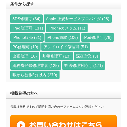
条件から探す
3DS修理可
(34)
Apple 正規サービスプロバイダ
(28)
iPad修理可
(111)
iPhoneカスタム
(11)
iPhone販売
(31)
iPhone買取
(106)
iPod修理可
(78)
PC修理可
(10)
アンドロイド修理可
(51)
出張修理
(16)
基盤修理可
(13)
深夜営業
(3)
総務省登録修理業者
(125)
郵送修理対応可
(171)
駅から徒歩5分以内
(270)
掲載希望の方へ
掲載は無料ですので随時お問い合わせフォームよりご連絡ください